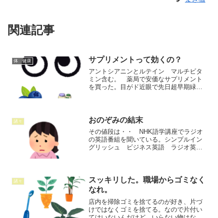
関連記事
サプリメントって効くの？
体 健康
アントシアニンとルテイン マルチビタ
ミン含む。 薬局で安価なサプリメント
を買った。目がド近眼で先日超早期緑内
障と診断され定期健診に通っている。目
に良いといえばブルーベリーとルテイ
ン。近眼に効くとは思えないけど興味を
持って買ってみた。一日一粒...
おのぞみの結末
諸々
その値段は・・ NHK語学講座でラジオ
の英語番組を聞いている。シンプルイン
グリッシュ ビジネス英語 ラジオ英会
話 再放送をパソコンで聞く。（NHKの
受診料を支払いしていれば聞けるの
で） 料金は別に発生しない。勉強にな
る。 月一冊テキストを買...
スッキリした。職場からゴミなく
諸々
なれ。
店内を掃除ゴミを捨てるのが好き、片づ
けではなくゴミを捨てる。なので片付い
てはいないんだけど いらない物はな