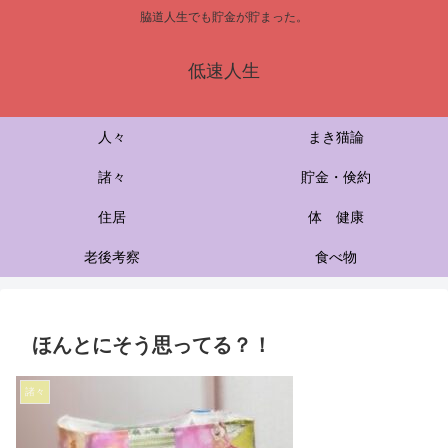
脇道人生でも貯金が貯まった。
低速人生
人々
まき猫論
諸々
貯金・倹約
住居
体 健康
老後考察
食べ物
ほんとにそう思ってる？！
諸々