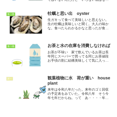
い。職場で片づけられない人がいて、放
置。これ捨てていいですか？といって
良しといわれると気持ちいい。昨日退社
牡蠣と思い出 oyster
食べ物
前 掃除を30分した。普段...
生ガキって食べて美味しいと思えない。
生の牡蠣は美味しいと聞く。大人の味か
な。食べたらわかるかなと思ったが食べ
る機会がない。２４歳の時 結婚した元
同僚のおうち訪問。旦那さんも元同じ職
場だったのでいっしょにちかくに外食に
でかける。有名居酒屋チェ...
お茶と水の在庫を消費しなければ
食べ物
お茶が不味い 家で飲んでいるお茶は長
年同じスーパーで買ってる同じお茶値段
お手頃の割に結構美味しくて気に入って
いた。日本茶飲んだらホッとする。最近
飲んだら 不味いと感じるようになっ
た。食事は普段通り美味しく感じるから
味覚障害ではないようだ。邪...
観葉植物に水 荷が重い house
諸々
plant
来年は令和八年だった。来年のゴミ回収
の予定表をみていた。令和八年 そう今
年七年だからね。って あ・・・・年賀
状の最後に令和七年元旦と入力した記憶
あり。しかも 投函済。 私は毎年２枚
しかださない。一件は喪中。 間違った
物を送ったのはY子さん宛...