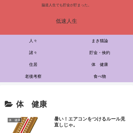
脇道人生でも貯金が貯まった。
低速人生
人々
まき猫論
諸々
貯金・倹約
住居
体 健康
老後考察
食べ物
体 健康
暑い！エアコンをつけるルール見
体 健康
直しじゃ。