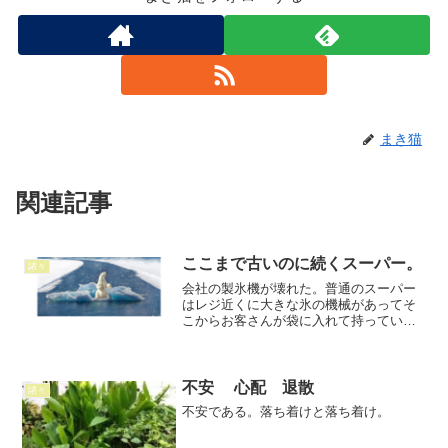
まき猫
関連記事
ここまで古いのに続くスーパー。
諸々
会社の製氷機が壊れた。普通のスーパー
はレジ近くに大きな氷の機械があってそ
こからお客さんが袋に入れて持ってい
く。当店は小さい店で置いてない。クー
ラーボックスに電気が入るのを置いて氷
は農産バックヤードにある製氷機から持
ってきて置いていたが。まず...
不安 心配 退散
諸々
不安である。落ち着けと落ち着け。