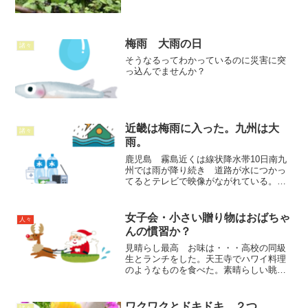
梅雨 大雨の日
諸々
そうなるってわかっているのに災害に突
っ込んでませんか？
近畿は梅雨に入った。九州は大
諸々
雨。
鹿児島 霧島近くは線状降水帯10日南九
州では雨が降り続き 道路が水につかっ
てるとテレビで映像がながれている。以
前 霧島に旅行して開聞岳をみようと朝
バスに宿からバスに乗ったんだけど 雨
が降り出し強くなり 調べたら現地には
女子会・小さい贈り物はおばちゃ
人々
雨宿りできそうなところ...
んの慣習か？
見晴らし最高 お味は・・・高校の同級
生とランチをした。天王寺でハワイ料理
のようなものを食べた。素晴らしい眺
望。ゆっくりしたスペースにオシャレな
内装。食事は今一つ。 ポキ丼とかフラ
イドシュリンプ フライドチキン私でも
ワクワクとドキドキ ２つ