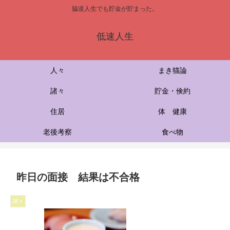
脇道人生でも貯金が貯まった。
低速人生
人々
まき猫論
諸々
貯金・倹約
住居
体 健康
老後考察
食べ物
昨日の面接 結果は不合格
諸々