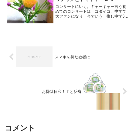
諸々
この仕上がりならできるわ ...
コンサートにいく。ギャーギャー言う初
めてのコンサートは ゴダイゴ、中学で
大ファンになり 今でいう 推し中学3年
の時コンサートが違う市の市民会館で開
催されることが新聞に載る。母がこれい
かないの？と聞いてくれた。えっいって
いいの？コンサートなん...
スマホを持たぬ者は
お掃除日和！？と反省
コメント