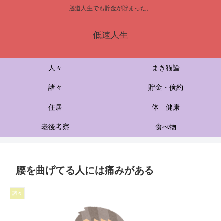
脇道人生でも貯金が貯まった。
低速人生
人々
まき猫論
諸々
貯金・倹約
住居
体 健康
老後考察
食べ物
腰を曲げてる人には痛みがある
諸々