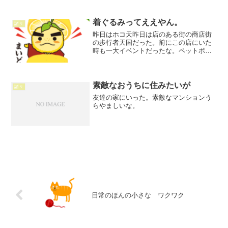
のか判断できないから又、夕方に来てく
ださいといってます。止めてもいいよ」
新聞は基本 母し...
着ぐるみってええやん。
諸々
昨日はホコ天昨日は店のある街の商店街
の歩行者天国だった。前にこの店にいた
時も一大イベントだったな。ペットボト
ル飲料 缶飲料が売れるから客数が増え
る。従業員と兼用 ２階のトイレが混
む。飲食店が多く、今どき駅前があんな
に賑わう商店街はめずらしい...
素敵なおうちに住みたいが
諸々
友達の家にいった。素敵なマンションう
らやましいな。
日常のほんの小さな ワクワク