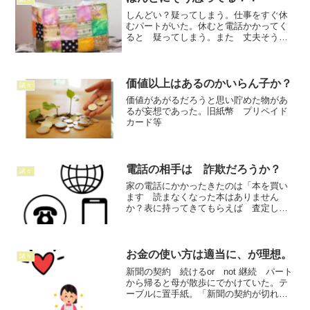
しんどい？疑ってしまう。仕事をすぐ休
むパートがいた。休むと電話かかってく
ると 疑ってしまう。また 丈夫そうに
みえて体が弱い。すぐケガする。次の日
病院でなんて言われた？と聞いても 病
院にいってないという。休むほどしんど
かったんなら病院にいけよ...
価値以上はあるのかいらん子か？
諸々
価値があがるだろうと思い貯めた物があ
るが妄想であった。旧紙幣 プリペイド
カード等
電話の相手は 詐欺だろうか？
諸々
家の電話にかかったきたのは「本を買い
ます 読まなくなった本はありません
か？表に持ってきてもらえば 査定して
その場で買い取ります」と言われた。い
らない図鑑があるな、文庫はそんなにな
いとは思うけど。引き取ってくれたら助
かる。先日捨てた時もその後...
お金の使い方は適当に、が理想。
諸々
新聞の契約 続けるor not 継続 パート
から帰ると母が散歩にでかけていた。テ
ーブルに置手紙。「新聞の契約が切れる
から販売所の人がきた。私には継続する