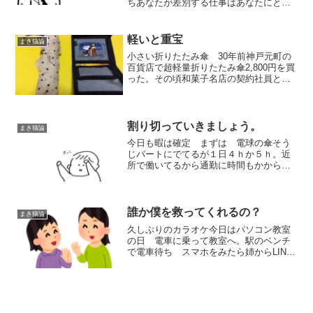
ちあなたが差別する仕事はあなたにとっ
て必要な仕事。パートが決まった。どこ
に決まったの？と聞かれ某さんに適当に
返事をした。「見にこられたら恥ずかし
軽いと重宝
まき猫論
いから内緒」だって 駅前...
小さい折りたたみ傘 30年前神戸元町の
百貨店で超軽量折りたたみ傘2,800円を買
った。その頃和菓子名店の契約社員とし
て三宮の百貨店の売店に配属されてい
た。（4名体制）近くの元町の百貨店のそ
の会社の売店は社員2名しかいなかったの
で 1名が休み...
割り切っていきましょう。
まき猫論
今日も暇は確定 まずは 電球の傘そう
じパートにでてるが１日４ｈか５ｈ。近
所で働いてるから通勤に時間もかからず
自由時間はたっぷりである。そして今日
はパート休みである。毛染めに行く以外
に予定もない。朝顔に水をやって 朝ご
はん食べて 七時半。電球...
誰か僕を救ってくれるの？
まき猫論
久しぶりのカラオケ今日はパソコン教室
の日 電車に乗って教室へ。駅のベンチ
で電車待ち スマホをみたら姉からLINE
次の 遊びに行く日が仕事になった！？
他の日ではだめかと休みの予定カレンダ
ーを添付。今日休みかよ。だったら今日
行こうと電話。本日 ...