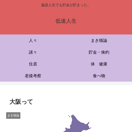
脇道人生でも貯金が貯まった。
低速人生
人々
まき猫論
諸々
貯金・倹約
住居
体 健康
老後考察
食べ物
大阪って
まき猫論