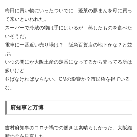
梅田に買い物にいったついでに 蓬莱の豚まんを母に買っ
て来いといわれた。
スーパーで冷蔵の物は手にはいるが 蒸したものを食べた
いそうだ。
電車に一番近い売り場は？ 阪急百貨店の地下かな？と並
ぶ。
いつの間にか大阪土産の定番になってるから売ってる所は
多いけど
並ばなければならない。CMの影響か？市民権を得ている
な。
府知事と万博
吉村府知事のコロナ禍での働きは素晴らしかった。大阪維
新の会を見直した。