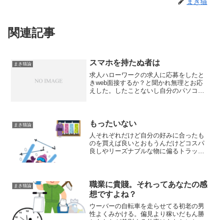
まき猫
関連記事
スマホを持たぬ者は
まき猫論
求人ハローワークの求人に応募をしたと
きweb面接するか？と聞かれ無理とお応
えした。したことないし自分のパソコン
でやれないし。スマホはギガ足りないだ
ろう。対面の面接合格後・書類が送られ
てきた中に初日 会社からの説明と注意
事項を５０分動画を見た...
もったいない
まき猫論
人それぞれだけど自分の好みに合ったも
のを買えば良いとおもうんだけどコスパ
良しやリーズナブルな物に偏るトラッド
正統派な物はお金がかかる。物を始める
時形から入る人もいる。若い時例えばス
キーに行く。何回か一緒に言ったSちゃん
は板 バッグ ウエア ...
職業に貴賤。それってあなたの感
まき猫論
想ですよね？
ウーバーの自転車を走らせてる初老の男
性よくみかける。偏見より稼いだもん勝