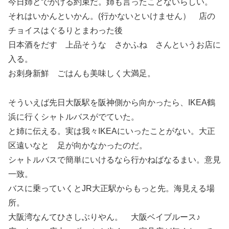
今日姉とでかける約束だ。姉も言ったことないらしい。
それはいかんといかん。(行かないといけません） 店の
チョイスはぐるりとまわった後
日本酒をだす 上品そうな さかふね さんというお店に
入る。
お刺身新鮮 ごはんも美味しく大満足。
そういえば先日大阪駅を阪神側から向かったら、IKEA鶴
浜に行くシャトルバスがでていた。
と姉に伝える。実は我々IKEAにいったことがない。大正
区遠いなと 足が向かなかったのだ。
シャトルバスで簡単にいけるなら行かねばなるまい。意見
一致。
バスに乗っていくとJR大正駅からもっと先。海見える場
所。
大阪湾なんてひさしぶりやん。 大阪ベイブルース♪