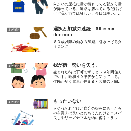
向かいの屋根に雪が積もってる朝から雪
が降っている。道路は濡れているだけだ
けど我が市では珍しい。今日は寒い。出
かける気しない。今日は選挙日 消費
税を無くすと公約してる候補 政党が複
数あるけどだったらどこから財源を持っ
選択と加減の連続 All in my
まき猫論
てくるの？元々財源はあっ...
decision
６０歳以降の働き方加減。引き上げるタ
イミング
我が街 勢いを失う。
まき猫論
生まれた街は下町でずっと５９年間住ん
でいる。昭和４０年代から知っている。
住民が多く電車が停まると大量の人間が
はきだされそこで車内が空く。東口に市
場があり いつも繁盛していた。年末と
もなるとものすごい混雑である。昭和５
０年代平日うちのおばあち...
もったいない
まき猫論
人それぞれだけど自分の好みに合ったも
のを買えば良いとおもうんだけどコスパ
良しやリーズナブルな物に偏るトラッド
正統派な物はお金がかかる。物を始める
時形から入る人もいる。若い時例えばス