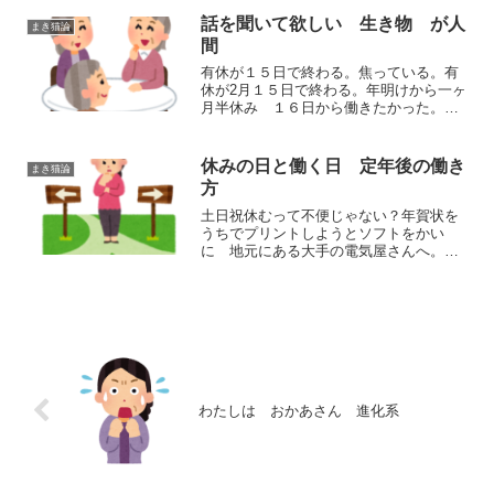
キーに行く。何回か一緒に言ったSちゃん
は板 バッグ ウエア ...
話を聞いて欲しい 生き物 が人
まき猫論
間
有休が１５日で終わる。焦っている。有
休が2月１５日で終わる。年明けから一ヶ
月半休み １６日から働きたかった。１
月２５日に旅行から帰るまで求人を探し
てなかった。２７日からの週からハロー
ワークにいったり家で求人をみたりして
休みの日と働く日 定年後の働き
まき猫論
いるが応募したいと思え...
方
土日祝休むって不便じゃない？年賀状を
うちでプリントしようとソフトをかい
に 地元にある大手の電気屋さんへ。外
付けのDVDを買う必要なるかなと思った
が ソフトをダウンロードもできるよう
ですよと教えられ ソフトだけ買う。
先日からスマホが読み取れ...
わたしは おかあさん 進化系