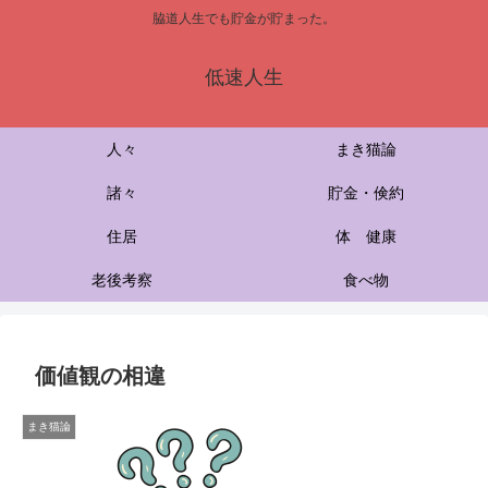
脇道人生でも貯金が貯まった。
低速人生
人々
まき猫論
諸々
貯金・倹約
住居
体 健康
老後考察
食べ物
価値観の相違
まき猫論