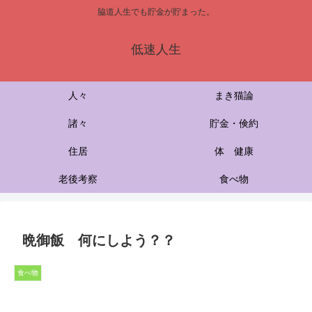
脇道人生でも貯金が貯まった。
低速人生
人々
まき猫論
諸々
貯金・倹約
住居
体 健康
老後考察
食べ物
晩御飯 何にしよう？？
食べ物