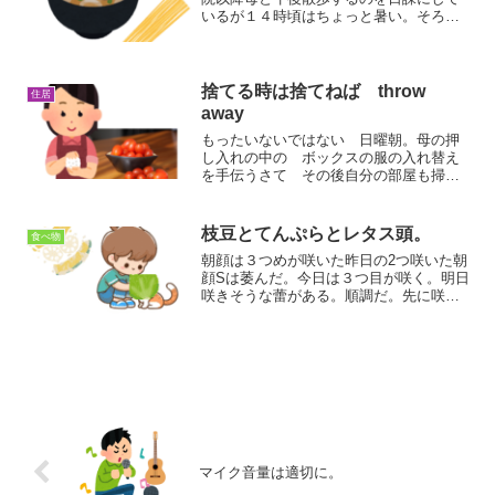
いるが１４時頃はちょっと暑い。そろそ
ろ時間をかえるべきだな。母は汗をかく
と肌着をかえる。汗をかくと熱を発散す
るからいいことだ。今のうちに暑さに慣
れておけるもんね。今日...
捨てる時は捨てねば throw
住居
away
もったいないではない 日曜朝。母の押
し入れの中の ボックスの服の入れ替え
を手伝うさて その後自分の部屋も掃
除 クローゼットの上の箱にパソコンの
使わない wifiの器具をはいるかな。 お
ろすとVHSビデオテープがでてくる。ハ
枝豆とてんぷらとレタス頭。
食べ物
リーポッターと賢者...
朝顔は３つめが咲いた昨日の2つ咲いた朝
顔Sは萎んだ。今日は３つ目が咲く。明日
咲きそうな蕾がある。順調だ。先に咲い
た２つ。 種をとるなら萎んだ花がらを
とる。他の花を綺麗に咲かせるなら（栄
養がそこにいかないように）花托からと
ってしまうように ネ...
マイク音量は適切に。