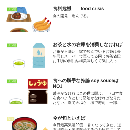
食料危機 food crisis
食べ物
食の開発 進んでる。
お茶と水の在庫を消費しなければ
食べ物
お茶が不味い 家で飲んでいるお茶は長
年同じスーパーで買ってる同じお茶値段
お手頃の割に結構美味しくて気に入って
いた。日本茶飲んだらホッとする。最近
飲んだら 不味いと感じるようになっ
た。食事は普段通り美味しく感じるから
味覚障害ではないようだ。邪...
食への勝手な持論 soy souceは
食べ物
NO1
醤油がなければこの世は闇よ。 ♪日本食
を食べようとして醤油がなければなりた
たない。塩で天ぷら 塩で寿司 一部は
成り立つけど全部は無理。天つゆったっ
てベースはだしに醤油は必要。味噌もい
るけど 醤油は必須でしょう。醤油は普
今が旬といえば
諸々
通のでいいけど、安物す...
今日最高気温29度 暑くなってきた。退
院以降母と午後散歩するのを日課にして