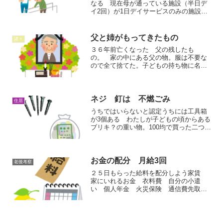
なる 現在母が通っている施設（半日デ
イ2回）が1日デイサービスのみの施設に
なるので施設をかわることにした。施設
はケアマネの紹介。今度行く予定の施
設、先週 お試しで体験。まあ、悪くな
父と姉がもってきたもの
諸々
いと母がいうので ...
３６年前亡くなった 父の残したも
の。 家の中にある父の物。服は不要な
ので全て捨てた。子どもの持ち物に名前
を書くのが父の仕事（字が綺麗）だった
からたまに私の持ち物で名前が書いてあ
ったりはする。思い出があって捨てられ
ない物は、*カメラ 家になか...
ネジ 釘は 不燃ごみ
住居
うちではいらないと認定うちには工具箱
が3個ある わたしが子どもの頃からある
ブリキ？の重い物。100均で買った二つの
プラスチック。先日ドライバーを使った
時久しぶりに見た。使う物って・・ドラ
イバーとペンチ位じゃない？レンチなん
かいるかな？整理し...
お金の配分 月給3回
老後考察
２５日もらった給料を配分しよう家賃
家にいれるお金 衣料費 自分の小遣
い 個人年金 火災保険 通信費先取り
貯金を引いてその残りを 女子会 家族
との食事会 歯医者 etc.と細かくふりわ
け来月の給料までの予算とこれがいまま
でだった。１月２月 ...