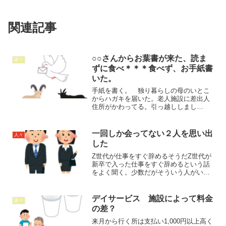
関連記事
○○さんからお葉書が来た、読ま
諸々
ずに食べ＊＊＊食べず、お手紙書
いた。
手紙を書く。 独り暮らしの母のいとこ
からハガキを届いた。老人施設に差出人
住所がかわってる。引っ越ししまし
た。 年賀状終いをしますと 印刷され
ている。その方はずっと関東に住んでい
て母も会う事はないんだけど、たまに電
一回しか会ってない２人を思い出
人々
話かけて連絡をとっていた。同...
した
Z世代が仕事をすぐ辞めるそうだZ世代が
新卒で入った仕事をすぐ辞めるという話
をよく聞く。少数だがそういう人がいる
と知ると 仕事に悩んでる人だと自分も
そっちに流れてしまっていいのか？と思
うだろう。 前の職場では大学生たちが
デイサービス 施設によって料金
諸々
就活でバイトをよく休ん...
の差？
来月から行く所は支払い1,000円以上高く