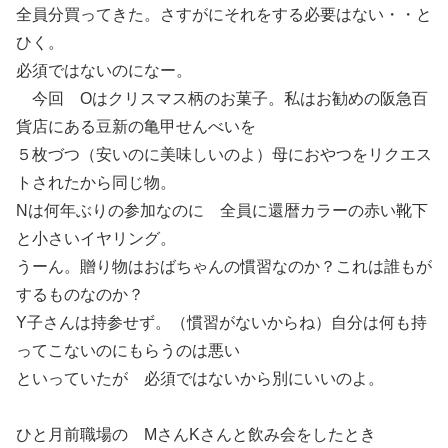
全員分買ってきた。さすがにそれをする必要はない・・と
ひく。
必須ではないのになー。
今回 Oはクリスマス柄のお菓子。私はお勧めの阪急百
貨店にある豆新の亀甲せんべいを
５枚づつ（安いのに美味しいのよ）母におやつをリクエス
トされたから同じ物。
Nは何年ぶりの参加なのに 全員に還暦カラーの赤い靴下
と小さいイヤリング。
うーん。贈り物はおばちゃんの慣習なのか？これは誰もが
するものなのか？
Y子さんは持参せず。（慣習がないからね）自分は何も持
ってこないのにもらうのは悪い
といっていたが 必須ではないから別にいいのよ。
ひと月前職場の MさんKさんと飲み会をしたとき