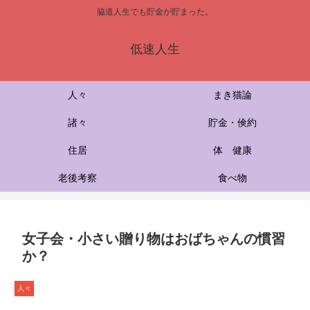
脇道人生でも貯金が貯まった。
低速人生
人々
まき猫論
諸々
貯金・倹約
住居
体 健康
老後考察
食べ物
女子会・小さい贈り物はおばちゃんの慣習
か？
人々