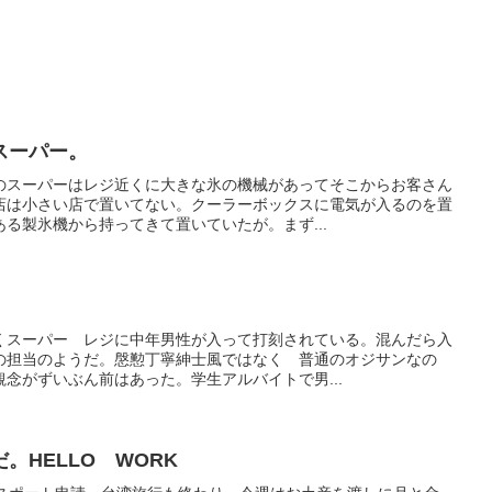
。
スーパー。
のスーパーはレジ近くに大きな氷の機械があってそこからお客さん
店は小さい店で置いてない。クーラーボックスに電気が入るのを置
る製氷機から持ってきて置いていたが。まず...
くスーパー レジに中年男性が入って打刻されている。混んだら入
の担当のようだ。慇懃丁寧紳士風ではなく 普通のオジサンなの
念がずいぶん前はあった。学生アルバイトで男...
。HELLO WORK