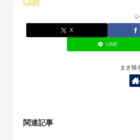
諸々
シ
X
LINE
まき猫
関連記事