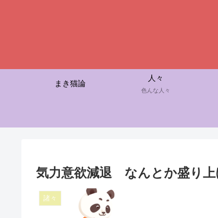
人々
まき猫論
色んな人々
気力意欲減退 なんとか盛り上
諸々