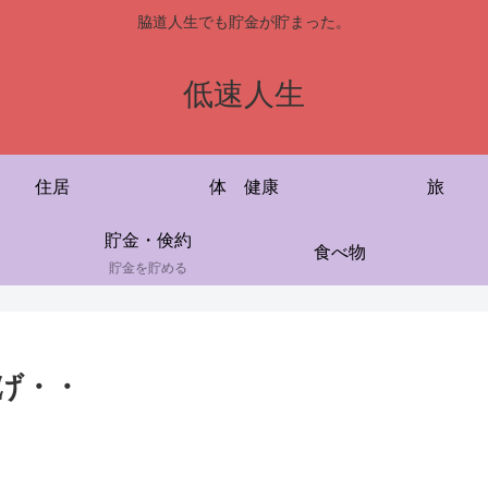
脇道人生でも貯金が貯まった。
低速人生
住居
体 健康
旅
貯金・倹約
食べ物
貯金を貯める
げ・・