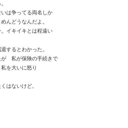
る。
ないは争ってる両名しか
。めんどうなんだよ。
ー。イキイキとは程遠い
減退するとわかった。
たが 私が保険の手続きで
 私を大いに怒り
たくはないけど。