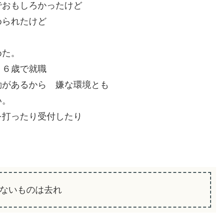
でおもしろかったけど
められたけど
めた。
３６歳で就職
動があるから 嫌な環境とも
い。
を打ったり受付したり
ないものは去れ