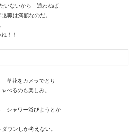
たいないから 通わねば。
年退職は満額なのだ。
だ。
いね！！
く 草花をカメラでとり
しゃべるのも楽しみ。
ら シャワー浴びようとか
トダウンしか考えない。