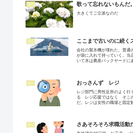
歌って忘れないもんだ
諸々
大きくてご立派なのだ
ここまで古いのに続く
諸々
会社の製氷機が壊れた。普通
が袋に入れて持っていく。当
いて氷は農産バックヤードにあ
おっさんず レジ
諸々
レジ部門に男性近所のよく行
る レジ応援ではなく そこ
だ。レジは女性の職場と固定観
さあそろそろ求職活動だ
諸々