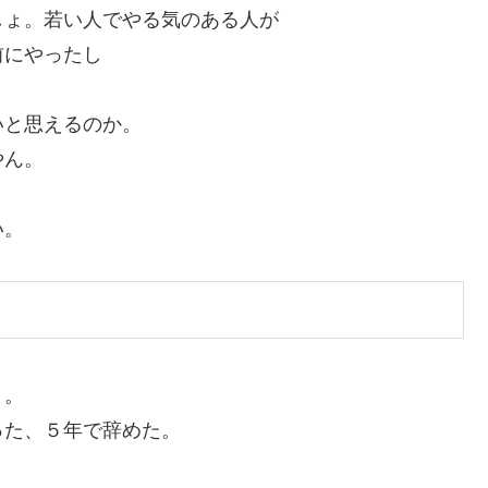
しょ。若い人でやる気のある人が
前にやったし
いと思えるのか。
やん。
。
い。
う。
った、５年で辞めた。