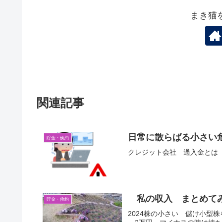
まき猫
関連記事
日常に散らばる小さい危険
貯金・倹約
クレジット会社 過入金とは
私の収入 まとめて
貯金・倹約
2024株の小さい 儲け小型