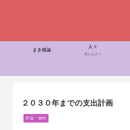
人々
まき猫論
色んな人々
２０３０年までの支出計画
貯金・倹約