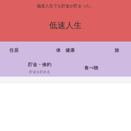
脇道人生でも貯金が貯まった。
低速人生
住居
体 健康
旅
貯金・倹約
食べ物
貯金を貯める