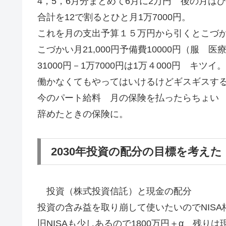
4，5，6月分まとめて6月に2万円 後の月は
合計を12で割るとひと月1万7000円。
これを月の支出予算１５万円から引くとこづ
こづかい月21,000円予備費10000円（服 
31000円－1万7000円は1万４000円 キツイ。
働かなくてもやってはいけるけどギスギスす
今のパート給料 月の保険を払ったらちょい
辞めたときの保険に。
2030年投資の配分の目標を考えた
投資（株式投資信託）と現金の配分
投資の含み益を取り崩して使いたいのでNIS
旧NISAも少しあるので1800万円＋α 残りは