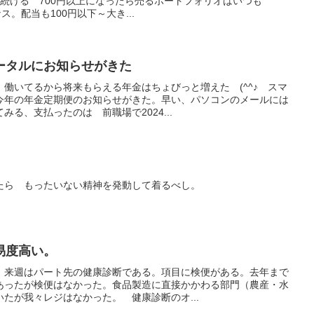
続ける 700円以上になったら売るポートフォリオはいつも
ナス。配当も100円以下～大き...
ータルにお知らせがきた
働いてるから将来もらえる年金はちょびっと増えた (^^♪ スマ
今年の年金定期便のお知らせがきた。早い、パソコンのメールには
る、支払ったのは 前職場で2024...
たら もったいない精神を発動して着るべし。
易度高い。
て 来週はパート先の健康診断である。項目に検便がある。去年まで
あったが検便はなかった。食品製造に直接かかわる部門（農産・水
たが我々レジはなかった。 健康診断のオ...