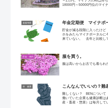
～2万円。マイナスの時は持ち
18000円～50000円位のマイ
年金定期便 マイナポ
老後考察
貯金が減る段階に入ったけど 
ホをみたらマイナポータルに
来ていない。 去年と比較してみ
服を買う。
貯金・倹約
服は高いからお古でも着られ
こんなんでいいの？難
体 健康
難しくない？ BENについ
働いていた企業も健康診断は
産・畜産・惣菜）は毎月してい