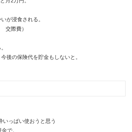
ひと月2万円。
かいが浸食される。
医療 交際費）
る。
 今後の保険代を貯金もしないと。
A枠いっぱい使おうと思う
現金で。