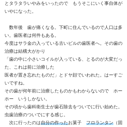
とタラタラいやみをいったので もうそこにいく事自体が
いやになった。
数年後 歯が痛くなる。下町に住んでいるので人口は多
い。歯医者は何件もある。
今度はサラ金の入っている古いビルの歯医者へ。その歯の
治療は結構大がかり
「歯の中に小さいコイルが入っている、とるのが大変だっ
た、これは前に治療した
医者が置き忘れたものだ」とドヤ顔でいわれた。はーすご
いですね。
その歯が何年前に治療したものかもわからないので ホー
ホー いうしかない。
その頃から歯科衛生士が歯石除去をついでに行い始めた。
虫歯治療のついでにする感じ。
次に行ったのは
自分の作った
お菓子
フロランタン
（固