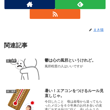
まき猫
関連記事
鬱は心の風邪というけれど。
体 健康
風邪程度の人はいいですが
暑い！エアコンをつけるルール見
体 健康
直しじゃ。
今日したこと 母は叔母から送ってもら
ったメロンを６０年来のお付き合いの友
達におすそ分けに行く。歩いたら１０分