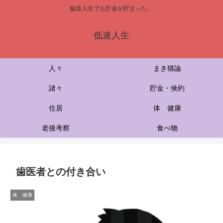
脇道人生でも貯金が貯まった。
低速人生
人々
まき猫論
諸々
貯金・倹約
住居
体 健康
老後考察
食べ物
歯医者との付き合い
体 健康