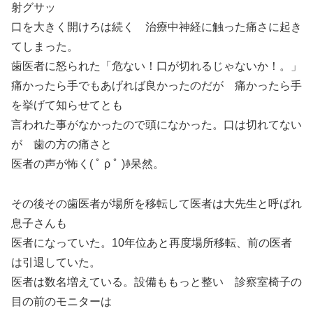
射グサッ
口を大きく開けろは続く 治療中神経に触った痛さに起き
てしまった。
歯医者に怒られた「危ない！口が切れるじゃないか！。」
痛かったら手でもあげれば良かったのだが 痛かったら手
を挙げて知らせてとも
言われた事がなかったので頭になかった。口は切れてない
が 歯の方の痛さと
医者の声が怖く( ﾟ ρ ﾟ )ﾎ呆然。
その後その歯医者が場所を移転して医者は大先生と呼ばれ
息子さんも
医者になっていた。10年位あと再度場所移転、前の医者
は引退していた。
医者は数名増えている。設備ももっと整い 診察室椅子の
目の前のモニターは