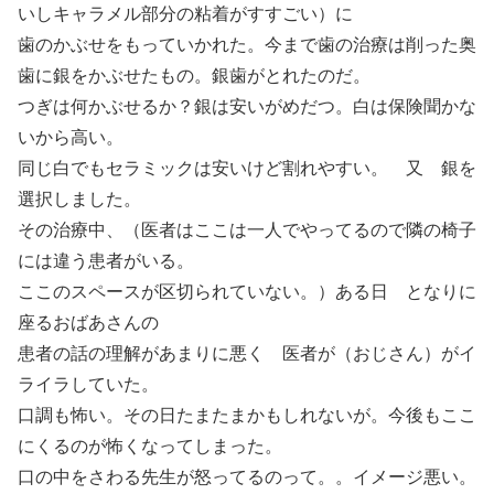
いしキャラメル部分の粘着がすすごい）に
歯のかぶせをもっていかれた。今まで歯の治療は削った奥
歯に銀をかぶせたもの。銀歯がとれたのだ。
つぎは何かぶせるか？銀は安いがめだつ。白は保険聞かな
いから高い。
同じ白でもセラミックは安いけど割れやすい。 又 銀を
選択しました。
その治療中、（医者はここは一人でやってるので隣の椅子
には違う患者がいる。
ここのスペースが区切られていない。）ある日 となりに
座るおばあさんの
患者の話の理解があまりに悪く 医者が（おじさん）がイ
ライラしていた。
口調も怖い。その日たまたまかもしれないが。今後もここ
にくるのが怖くなってしまった。
口の中をさわる先生が怒ってるのって。。イメージ悪い。