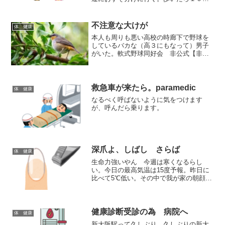
かかるかな。メロンは年寄りが持つには
重い。片手に杖なので片手では持てな
い。暇な私が自転車にメロンを乗せて母
不注意な大けが
体 健康
と友達Fさんちに歩いていく...
本人も周りも悪い高校の時廊下で野球を
しているバカな（高３にもなって）男子
がいた。軟式野球同好会 非公式【非硬
式とかぶる】と同じクラスだった。休み
時間大きくガラスの割れる音がしたと思
う。大けがをした男子がいた。K先生に
（男性・剣道部顧問渋くて...
救急車が来たら。paramedic
体 健康
なるべく呼ばないように気をつけます
が、呼んだら乗ります。
深爪よ、しばし さらば
体 健康
生命力強いやん 今週は寒くなるらし
い。今日の最高気温は15度予報。昨日に
比べて5℃低い。その中で我が家の朝顔は
５つも咲いた。開ききれないのや花弁が
シワっぽいのもあるけど可愛らしい。
観察していると 花が萎んだ後も花の萼
が緑のままの物の中に（...
健康診断受診の為 病院へ
体 健康
新大阪駅って久しぶり 久しぶりの新大