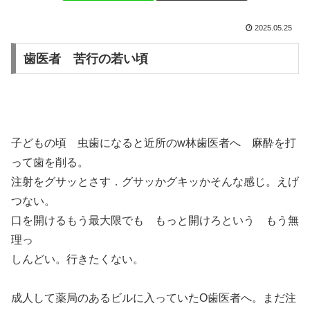
2025.05.25
歯医者 苦行の若い頃
子どもの頃 虫歯になると近所のw林歯医者へ 麻酔を打
って歯を削る。
注射をグサッとさす．グサッかグキッかそんな感じ。えげ
つない。
口を開けるもう最大限でも もっと開けろという もう無
理っ
しんどい。行きたくない。
成人して薬局のあるビルに入っていたO歯医者へ。まだ注