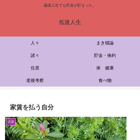
脇道人生でも貯金が貯まった。
低速人生
人々
まき猫論
諸々
貯金・倹約
住居
体 健康
老後考察
食べ物
家賃を払う自分
住居