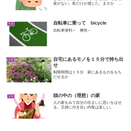
覚がない。私だけが感じた。まさか や
はり お隣さん亡くなってる？ベランダ
にでて隣を向いても何も匂わなかった。
母は朝 隣に行きインターホンを押す。
返事がなかった。ドアに手...
自転車に乗って bicycle
住居
自転車便利～ 爽快～
自宅にあるモノを１５分で持ち出
住居
せ
制限時間は１５分 家にあるものをもち
だせるか
頭の中の（理想）の家
住居
人の家をみて自分の住まいに思いをはせ
る。又姉に付き合い内覧は楽しい。