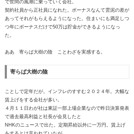
で世間の風潮に乗っていく会社。
契約社員から正社員になれた。ボーナスなんて雲泥の差が
あってそれがもらえるようになった。住まいにも満足しつ
つ年にボーナスだけで50万は貯金ができるようになっ
た。
ああ 寄らば大樹の陰 ことわざを実感する。
寄らば大樹の陰
ことしで定年だが。インフレのすすむ２０２４年。大幅な
賃上げをする会社が多い。
４月１１日わが社は東証一部上場企業なので昨日決算発表
で過去最高利益と社長が会見したと
NHKのニュースで出た。定期昇給以外に一万円。賃上げ
をするとは言われていたが。