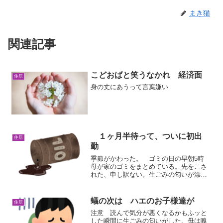
まき猫
関連記事
こどおばと笑うなかれ 経済面
住居
身の丈にあうって言葉嫌い
１ヶ月半待って、ついに初出
住居
勤
季節がかわった。 ゴミの日の早朝5時
母が家のゴミをまとめている。先をこさ
れた、申し訳ない。生ごみの匂いが漂っ
てきた。寒い時はこういう事はなかった
なぁ。ゴミ箱に虫がでたと殺虫剤も吹き
かけてた。夏は暑いし 臭いし かゆい
蟻の次は ハエのお子様達が
住居
し 嫌いだわ。台風６号...
注意 読んで気分が悪くなるかもふッと
した瞬間に生ごみの匂いがした。母は嗅