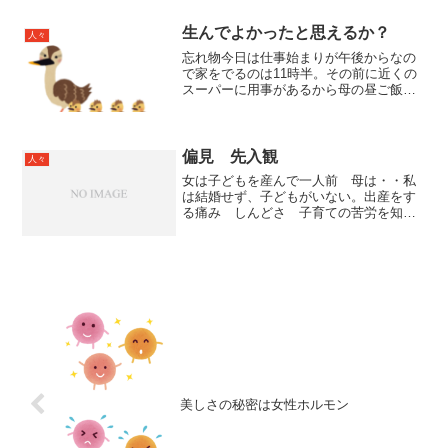
生んでよかったと思えるか？
人々
忘れ物今日は仕事始まりが午後からなの
で家をでるのは11時半。その前に近くの
スーパーに用事があるから母の昼ご飯も
買いに行こう。のんびり朝ごはんを食べ
て洗い物をしようとしていたら近くの病
院にいった母から電話 診察券と保険証
を忘れたという確かにタ...
偏見 先入観
人々
女は子どもを産んで一人前 母は・・私
は結婚せず、子どもがいない。出産をす
る痛み しんどさ 子育ての苦労を知ら
ない。子どもを育てる苦労をすると人は
人間として成長するという。私は 母達
より 未熟だろうな。 などと思ってい
たが、そういうことはない...
美しさの秘密は女性ホルモン