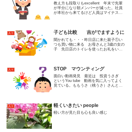
教え方も段取りもexcellent 年末で先輩
が半分になり朝メンバーが減った。社員
が本社から来てるけど人員はマイナス
だ。夜は新人バイトが入ったので来月辞
める元No2が朝に入っている。今まで私
は勤務時間がすれ違っていた人。若いフ
リーターで可愛...
子ども比較 吉がでますように
人々
聞かれても・・・昨日店に来た親子①い
つも買い物に来る お母さんと3歳の女の
子 先日店のトイレを使ったお礼をいわ
れた。うちの店のトイレは従業員と共
用。従業員スペースに入って２階奥。
（店は１階しかない）あの時 ２階の廊
下ですれちがったからお礼を...
STOP マウンティング
人々
面白い動画発見 最近は 投資うさぎ
というYou tube 動画を気に入ってよく
見ている。ももうさ（桃うさ）さんとく
ろうさ（黒うさ）さんという ウサギの
アニメ動画である。投資の話も良いのだ
が ウサギがかわいいし アニメの内容
が面白くセンスが...
軽くいきたい people
人々
軽い方が見た目も心も良い感じ