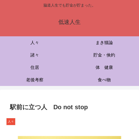
脇道人生でも貯金が貯まった。
低速人生
人々
まき猫論
諸々
貯金・倹約
住居
体 健康
老後考察
食べ物
駅前に立つ人 Do not stop
人々