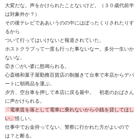
大変だな。声をかけられたことないけど。（３０歳代前半
は対象外か？）
その後テレビでああいうのの中にはぼったくりされたりす
るから
ついて行ってはいけないと報道されていた。
ホストクラブって一度も行った事ないなー。多分一生いか
ないな。
②き〇がい婆に怒鳴られる。
心斎橋和菓子屋勤務百貨店の制服きて台車で本店からデパ
ートに朝商品を運ぶ。
夕方、空台車を押して本店に戻る最中。 初老のおばさん
に声かけられる。
「電車賃を落として電車に乗れないから小銭を貸してほし
い」
怪しい。
仕事中でお金持ってない、警察に行かれた方がよいので
は？と断る。