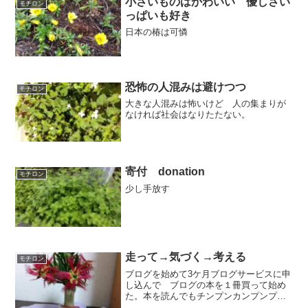
小さいものはかわいい 優しさい
モチロン
っぱいも好き
日本の椿は可憐
恐怖の人混みは避けつつ
モチロン
大きな人混みは怖いけど 人の集まりが
なければ社会はなりたたない。
寄付 donation
モチロン
少し手放す
走って→気づく→考える
モチロン
ブログを始めて3ケ月ブログサービスに申
し込んで ブログの本を１冊買って始め
た。本を読んでもチンプンカンプンプラ
グイン何かわからないけど、設定だけす