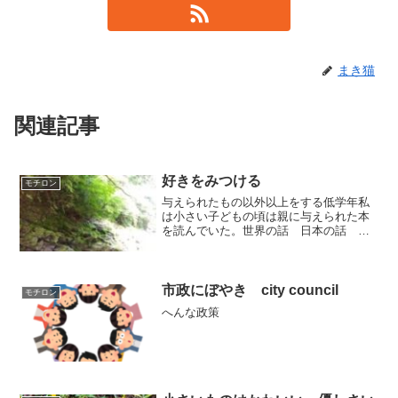
まき猫
関連記事
好きをみつける
モチロン
与えられたもの以外以上をする低学年私
は小さい子どもの頃は親に与えられた本
を読んでいた。世界の話 日本の話 グ
リム童話何回も同じ本を読んだ。小学校
に上がると国語の教科書が面白かった。
学校の図書館は好きになった。小２のク
ラスでは読書をしたら感想...
市政にぼやき city council
モチロン
へんな政策