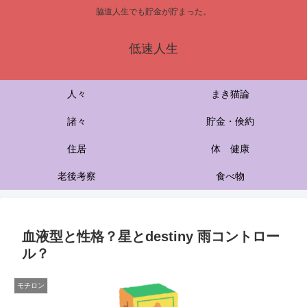
脇道人生でも貯金が貯まった。
低速人生
人々
まき猫論
諸々
貯金・倹約
住居
体 健康
老後考察
食べ物
血液型と性格？星とdestiny 雨コントロー
ル？
モチロン