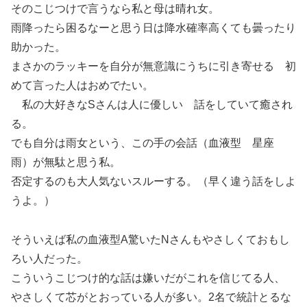
そのこじつけで言うなら私と母は晴れ女。
雨降ったら困るなーと思う日は降水確率高くても曇ったり
助かった。
まさかのラッキーを自分が無意識にうちに引き寄せる 初
めて言った人はおめでたい。
私の大好きなSさんは人に優しい 話をしていて癒され
る。
でも自分は雨女という、この手の会話（血液型 星座
雨）が無駄と思う私。
否定するのも大人気ないスルーする。（早く違う話をしよ
うよ。）
そういえば私の血液型A驚いたNさんもやさしくておもし
ろい人だった。
こういうこじつけ的な話は嫌いだがこれを信じてる人、
やさしくて芯がとおっている人が多い。2名で統計とるな