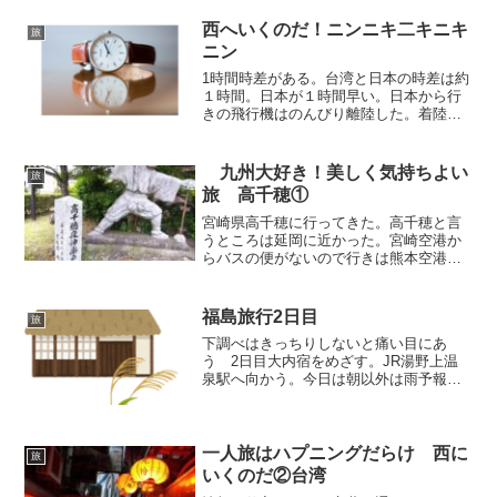
前に朝ごはん→買い物→昼ごはん→適当
にすごす→昼寝→晩御飯作り...
西へいくのだ！ニンニキ二キニキ
旅
ニン
1時間時差がある。台湾と日本の時差は約
１時間。日本が１時間早い。日本から行
きの飛行機はのんびり離陸した。着陸時
間もずれてる。後の予定が詰まるとでき
ないことがでるし・とモヤモヤしてた。
１時間予定時間からオーバーしてる？？
九州大好き！美しく気持ちよい
旅
でも誰も騒いでいない。...
旅 高千穂①
宮崎県高千穂に行ってきた。高千穂と言
うところは延岡に近かった。宮崎空港か
らバスの便がないので行きは熊本空港帰
りは福岡空港を利用。熊本空港でバス待
ち サンドイッチを座って食べてたら隣
のテーブルでマダムが話してる言葉が
福島旅行2日目
旅
語尾に けん ってついて...
下調べはきっちりしないと痛い目にあ
う 2日目大内宿をめざす。JR湯野上温
泉駅へ向かう。今日は朝以外は雨予報。
湯野上温泉に着くと軽い雨。マイクロバ
スは駅前に着くのだが。来る前少しだけ
時間があるので駅で雨宿りしながら待ち
たい。バスが着いた。あ、...
一人旅はハプニングだらけ 西に
旅
いくのだ②台湾