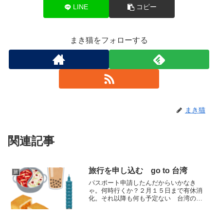
LINE
コピー
まき猫をフォローする
まき猫
関連記事
旅行を申し込む go to 台湾
旅
パスポート申請したんだからいかなき
ゃ。何時行くか？２月１５日まで有休消
化。それ以降も何も予定ない 台湾のベ
ストシーズンは３月という。でも今毎日
特にすることなく 起きる→朝ドラ見る