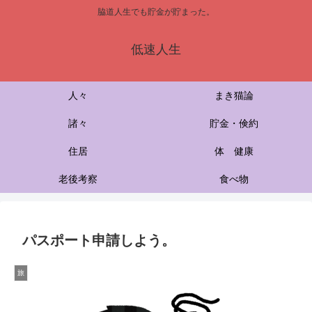
脇道人生でも貯金が貯まった。
低速人生
人々
まき猫論
諸々
貯金・倹約
住居
体 健康
老後考察
食べ物
パスポート申請しよう。
旅