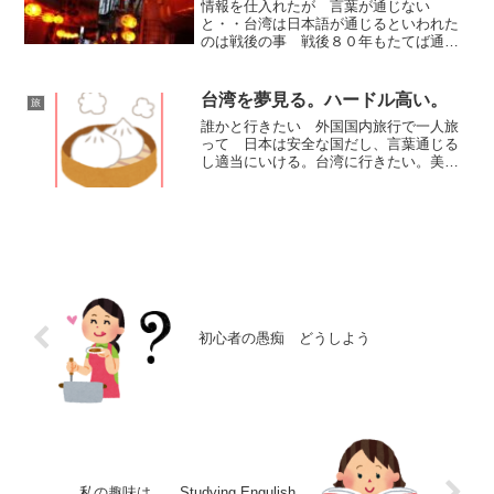
情報を仕入れたが 言葉が通じない
と・・台湾は日本語が通じるといわれた
のは戦後の事 戦後８０年もたてば通用
しない。日本人客が多いお店位だよね。
話せる人がいるのは。台湾のLCCタイガ
ーエア内 アナウンスだって中国語か英
台湾を夢見る。ハードル高い。
旅
語。行きかえり 関西空港つ...
誰かと行きたい 外国国内旅行で一人旅
って 日本は安全な国だし、言葉通じる
し適当にいける。台湾に行きたい。美味
しい物を食べたい。中国語は全くわから
ないし ツアーに一人参加もいや。パス
ポート申請などはできるが スマホに海
外SIMが必要だったり。...
初心者の愚痴 どうしよう
私の趣味は Studying Engulish