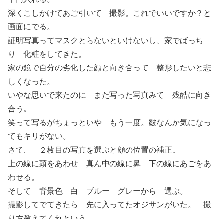
深くこしかけてあご引いて 撮影。これでいいですか？と
画面にでる。
証明写真ってマスクとらないといけないし、家でばっち
り 化粧をしてきた。
家の鏡で自分の劣化した顔と向き合って 整形したいと悲
しくなった。
いやな思いで来たのに また写った写真みて 残酷に向き
合う。
笑って写るがちょっといや もう一度。皺なんか気になっ
てもキリがない。
さて、 ２枚目の写真を選ぶと顔の位置の補正。
上の線に頭をあわせ 真ん中の線に鼻 下の線にあごをあ
わせる。
そして 背景色 白 ブルー グレーから 選ぶ。
撮影してでてきたら 先に入ってたオジサンがいた。 撮
り方教えてくれという。