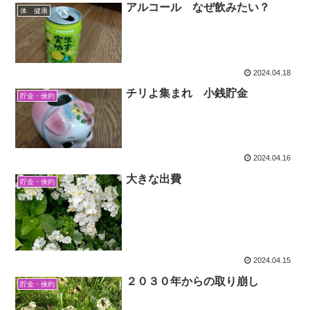
アルコール なぜ飲みたい？
体 健康
2024.04.18
チリよ集まれ 小銭貯金
貯金・倹約
2024.04.16
大きな出費
貯金・倹約
2024.04.15
２０３０年からの取り崩し
貯金・倹約