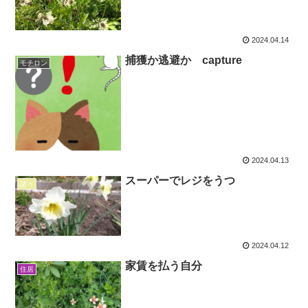
2024.04.14
捕獲か逃避か capture
モチロン
2024.04.13
スーパーでレジをうつ
諸々
2024.04.12
家賃を払う自分
住居