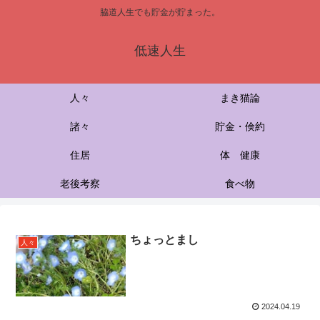
脇道人生でも貯金が貯まった。
低速人生
人々
まき猫論
諸々
貯金・倹約
住居
体 健康
老後考察
食べ物
ちょっとまし
人々
2024.04.19