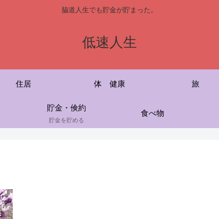
脇道人生でも貯金が貯まった。
低速人生
住居
体 健康
旅
貯金・倹約
食べ物
貯金を貯める