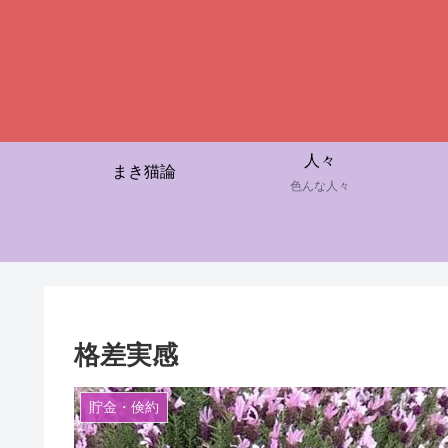
人々
まき猫論
色んな人々
格差実感
貯金・倹約