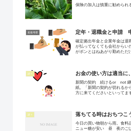
保険の加入は慎重に勧められる
定年・退職金と申請 
老後考察
確定拠出年金と企業年金は退
が払ってなくても会社からい
がボンとはねあがり勤めただけ
お金の使い方は適当に
諸々
新聞の契約 続けるor no
紙。「新聞の契約が切れるか
方に来てくださいといってます
落ちてる時はおちつこ
諸々
今日の買い物朝から雨。食料
ニュー糖が安い 昼 夜のご