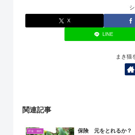
シ
X
LINE
まき猫
関連記事
保険 元をとれるか？
貯金・倹約