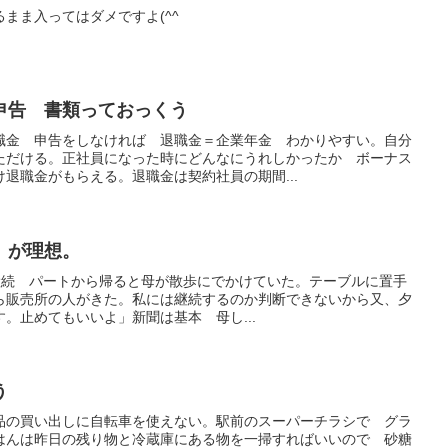
まま入ってはダメですよ(^^
申告 書類っておっくう
職金 申告をしなければ 退職金＝企業年金 わかりやすい。自分
ただける。正社員になった時にどんなにうれしかったか ボーナス
退職金がもらえる。退職金は契約社員の期間...
、が理想。
t 継続 パートから帰ると母が散歩にでかけていた。テーブルに置手
ら販売所の人がきた。私には継続するのか判断できないから又、夕
。止めてもいいよ」新聞は基本 母し...
う
品の買い出しに自転車を使えない。駅前のスーパーチラシで グラ
はんは昨日の残り物と冷蔵庫にある物を一掃すればいいので 砂糖