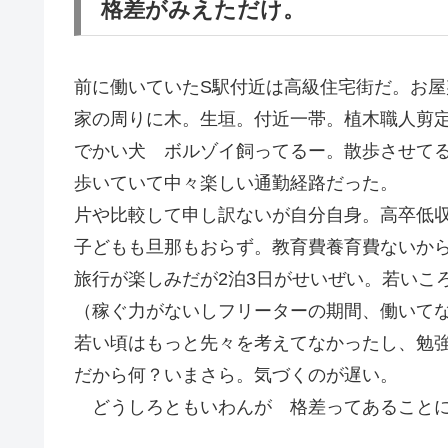
格差がみえただけ。
前に働いていたS駅付近は高級住宅街だ。お
家の周りに木。生垣。付近一帯。植木職人剪
でかい犬 ボルゾイ飼ってるー。散歩させて
歩いていて中々楽しい通勤経路だった。
片や比較して申し訳ないが自分自身。高卒低
子どもも旦那もおらず。教育費養育費ないか
旅行が楽しみだが2泊3日がせいぜい。若いこ
（稼ぐ力がないしフリーターの期間、働いて
若い頃はもっと先々を考えてなかったし、勉
だから何？いまさら。気づくのが遅い。
どうしろともいわんが 格差ってあることに