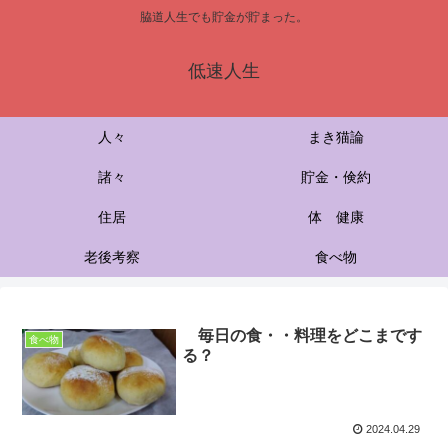
脇道人生でも貯金が貯まった。
低速人生
人々
まき猫論
諸々
貯金・倹約
住居
体 健康
老後考察
食べ物
毎日の食・・料理をどこまです
食べ物
る？
2024.04.29