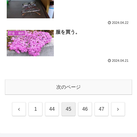
2024.04.22
服を買う。
貯金・倹約
2024.04.21
次のページ
前
次
1
44
45
46
47
へ
へ