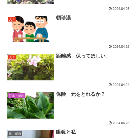
2024.04.26
頓珍漢
人々
2024.04.26
距離感 保ってほしい。
人々
2024.04.24
保険 元をとれるか？
貯金・倹約
2024.04.23
眼鏡と私
体 健康