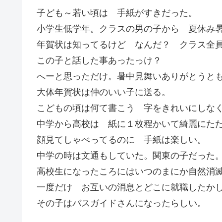
子ども～若い頃は 手紙がすきだった。
小学生低学年。クラスの男の子から 夏休み
年賀状は知ってるけど なんだ？ クラス全
この子と話した事あったっけ？
へーと思っただけ。暑中見舞いありがとうと
大体年賀状は仲のいい子に送る。
こどもの頃は何て書こう 字をきれいにしな
中学から高校は 紙に１枚程かいて綺麗にた
顔見てしゃべってるのに 手紙は楽しい。
中学の時は文通もしていた。関東の子だった
高校生になったころにはいつのまにか自然消
一度だけ お互いの消息とどこに就職したか
その子はバスガイドさんになったらしい。