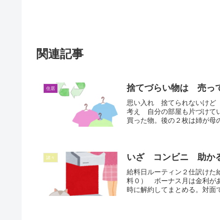
関連記事
捨てづらい物は 売ってみる
住居
思い入れ 捨てられないけど
考え 自分の部屋も片づけて
買った物。後の２枚は姉が母の
いざ コンビニ 助か
諸々
給料日ルーティン２仕訳けた
料０） ボーナス月は金利が
時に解約してまとめる。対面で