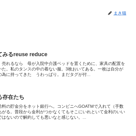
まき猫
reuse reduce
 売れるなら 母が入院中介護ベッドを置くために、家具の配置を
いた。私のタンスの中の着ない服。3枚おいてある。一枚は自分が
為に持ってきた うわっぱり。まだタグが付...
る存在たち
給料の貯金分をネット銀行へ。コンビニへGOATMで入れて（手数
あがる。普段から金利がつかなくてもそこにいれといて金利のいい
はないので解約しても悪いなと感じない。...