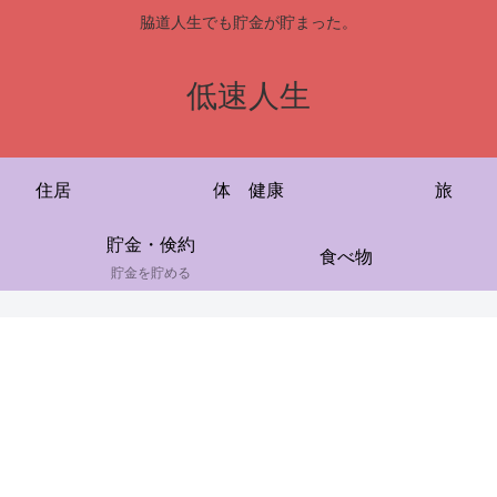
脇道人生でも貯金が貯まった。
低速人生
住居
体 健康
旅
貯金・倹約
食べ物
貯金を貯める