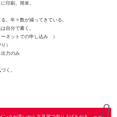
キに印刷。簡単。
てる。年々数が減ってきている。
先は自分で書く。
ターネットでの申し込み ）
がり）
ら出力のみ
気づく。
インクが高いから文具屋で売り上げあがる。ｗｗ