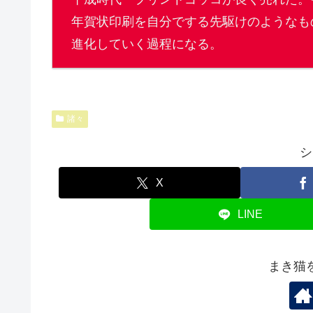
年賀状印刷を自分でする先駆けのようなも
進化していく過程になる。
諸々
シ
X
LINE
まき猫