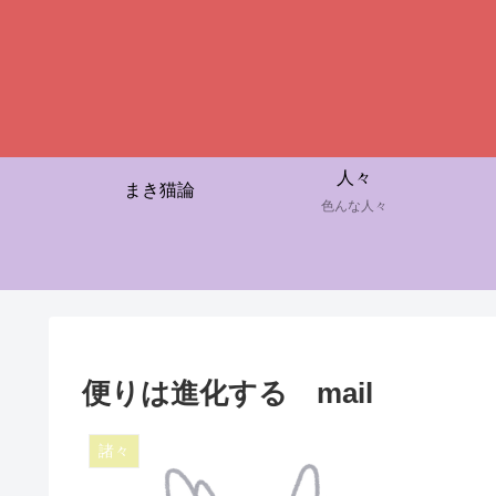
人々
まき猫論
色んな人々
便りは進化する mail
諸々