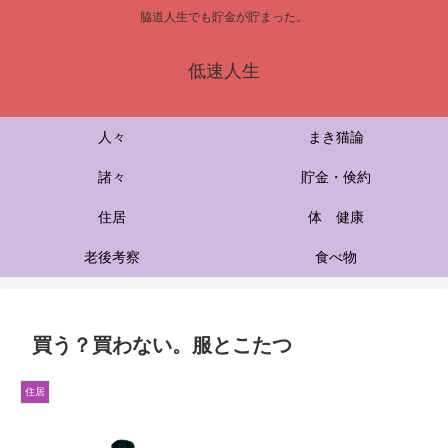
脇道人生でも貯金が貯まった。
低速人生
人々
まき猫論
諸々
貯金・倹約
住居
体 健康
老後考察
食べ物
買う？買わない。服とこたつ
住居