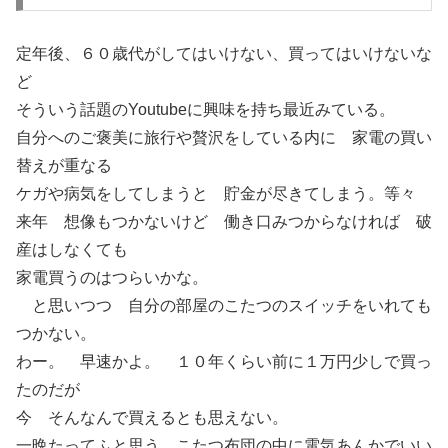
定年後、６０歳代がしてはいけない、買ってはいけないな
ど
そういう話題のYoutubeに興味を持ち最近みている。
自分へのご褒美に旅行や贅沢をしている内に 家電の買い
替えが重なる
ケガや病気をしてしまうと 貯金が尽きてしまう。等々
来年 想像もつかないけど 働き口みつからなければ 破
産はしなくても
家電買うのはつらいかな。
と思いつつ 自分の部屋のこたつのスイッチをいれても
つかない。
わー。 早速かよ。 １０年くらい前に１万円少しで買っ
たのだが
今 そんなんで買えるとも思えない。
一晩たってふと思う。こたつ布団の中に電気あんかでいい