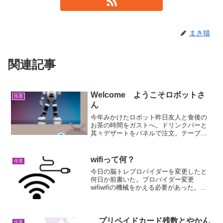
まき猫
関連記事
Welcome ようこそロボットさ
住居
ん
今年みかけたロボット昨日友人と食後の
お茶の時間をガストへ。ドリンクバーと
其々デザートをパネルで注文。テーブル
Noの物が届いたら受け取れと指示。どう
いう意味？回転ずしみたいにこのテーブ
ルでとまるの？コンベアーないけど？と
wifiって何？
住居
思ったら 配膳のカート...
今日の脳トレブロバイダーを変更したと
何日か前書いた。ブロバイダー変更
wifiwifiの機械をかえる必要があった。つ
なぐのに苦労するんだろうな、とやっぱ
り苦労した。ソフトバンクエアーの大き
なルーターからスマホ位の大きさの端末
に不安だ。ネット...
プリペイドカード残数とやかん
住居