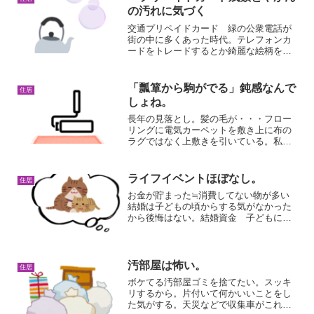
の汚れに気づく
交通プリペイドカード 緑の公衆電話が
街の中に多くあった時代。テレフォンカ
ードをトレードするとか綺麗な絵柄を見
て楽しむって人がいた。私も旅行先のご
当地物やパンダの赤ちゃん トントンの
記念カードを買ってカードケースにいれ
「瓢箪から駒がでる」鈍感なんで
住居
てコレクションにしていた...
しょね。
長年の見落とし。髪の毛が・・・フロー
リングに電気カーペットを敷き上に布の
ラグではなく上敷きを引いている。私は
いらないんだけど カーペットがないと
床が固くて痛くなると母が激しく主張。
電気はいれずに敷いている。春 結露で
ライフイベントほぼなし。
住居
裏がびしょびしょになり、...
お金が貯まった≒消費してない物が多い
結婚は子どもの頃からする気がなかった
から後悔はない。結婚資金 子どもにか
かる費用（シングルマザーでもないし）
は払ってない。家は欲しかったなぁ。で
も 仕事が長続きしたのは３５歳以降。
始めは契約社員だったしロ...
汚部屋は怖い。
住居
ボケてる汚部屋ゴミを捨てたい。スッキ
リするから。片付いて何かいいことをし
た気がする。天災などで収集車がこれな