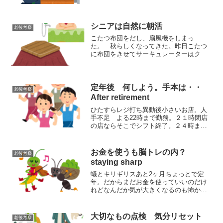
が続いているので 職を探す必要がなく
なったから。お腹がいっぱいだと 食べ
物を欲しないのと同様今の仕事に不安を
感じず 今時点満足して、辞...
シニアは自然に朝活
老後考察
こたつ布団をだし、扇風機をしまっ
た。 秋らしくなってきた。昨日こたつ
に布団をきせてサーキュレーターはクロ
ーゼットへエアコン（暖房）はまだ使わ
なくて良い。お風呂の湯温も44度にし
た。朝 6時になるまで外が暗いので ５
時半くらいに起きるのだが朝...
定年後 何しよう。手本は・・
老後考察
After retirement
ひたすらレジ打ち異動後小さいお店。人
手不足 よる22時まで勤務。２１時閉店
の店ならそこでシフト終了。２４時まで
の店は夜間担当者が返金等の処理をする
から社員は２１時で帰られる。２２時ま
で勤務レジ閉めできるパートもいるが
お金を使うも脳トレの内？
老後考察
アルバイトがいないから...
staying sharp
蟻とキリギリスあと2ヶ月ちょっとで定
年。だからまだお金を使っていいのだけ
れどなんだか気が大きくなるのも怖かっ
たりして。きっとこの物価高のせいもあ
る。貯金が底を尽きたらどうしよ
う・・・しかし 楽しみのない人生っ味
大切なもの点検 気分リセット
老後考察
気ないブログを始めた＋パソコン...