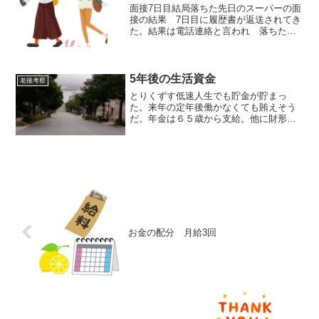
面接7日目結局落ちた先日のスーパーの面
接の結果 7日目に履歴書が返送されてき
た。結果は電話連絡と言われ 落ちた時
は連絡しませんとは言われなかった。４
～５日から一週間で結果を連絡します。
という事は受かった人は５日までに連絡
して落ちる人は履歴書...
5年後の生活資金
老後考察
とりくずす低速人生でも貯金が貯まっ
た。来年の定年後働かなくても賄えそう
だ。年金は６５歳から支給。他に財形年
金月に５千円６５歳までと終身の個人年
金が３万円。後は貯金を崩す。でも、貯
金を取り崩すというのは心理的に難しい
らしい。貯金額貯めてきたも...
お金の配分 月給3回