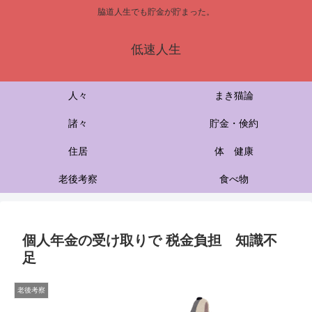
脇道人生でも貯金が貯まった。
低速人生
人々
まき猫論
諸々
貯金・倹約
住居
体 健康
老後考察
食べ物
個人年金の受け取りで 税金負担 知識不
足
老後考察