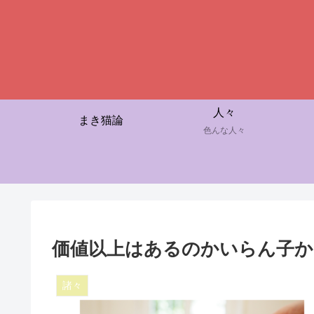
人々
まき猫論
色んな人々
価値以上はあるのかいらん子か
諸々