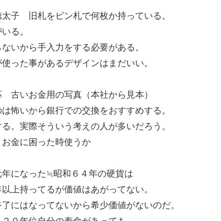
徳太子 旧札をピン札で何枚か持っている。
がいる。
らないから手入力をする必要がある。
が使った事があるデザインはまだいい。
応 古いお金用の写真（本社から見本）
のは怖いから銀行での交換をおすすめする。
る。実際そういう考えの人が多いだろう。
 お金に困った時使うか
年になった≒昭和６４年の硬貨は
年以上持ってるが価値はあがってない。
終了にはなってないから希少価値がないのだ。
と２０年位自分の寿命があっても