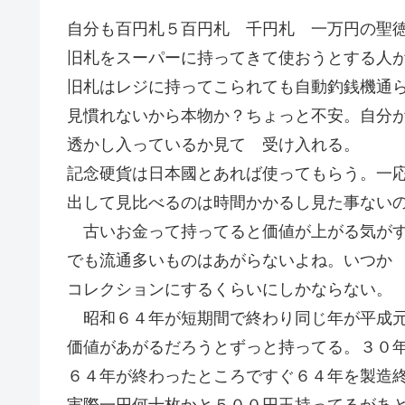
自分も百円札５百円札 千円札 一万円の聖
旧札をスーパーに持ってきて使おうとする人
旧札はレジに持ってこられても自動釣銭機通
見慣れないから本物か？ちょっと不安。自分
透かし入っているか見て 受け入れる。
記念硬貨は日本國とあれば使ってもらう。一
出して見比べるのは時間かかるし見た事ない
古いお金って持ってると価値が上がる気がす
でも流通多いものはあがらないよね。いつか
コレクションにするくらいにしかならない。
昭和６４年が短期間で終わり同じ年が平成元
価値があがるだろうとずっと持ってる。３０
６４年が終わったところですぐ６４年を製造
実際一円何十枚かと５００円玉持ってるがあ