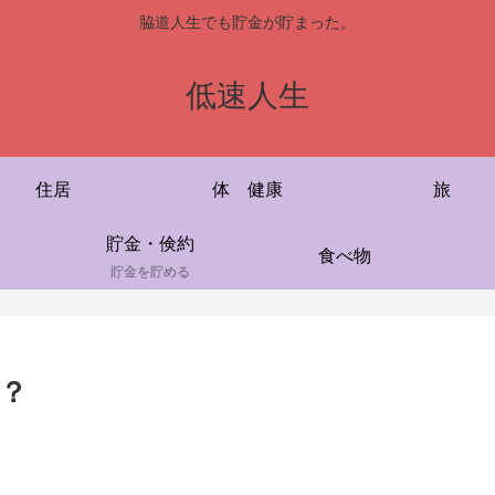
脇道人生でも貯金が貯まった。
低速人生
住居
体 健康
旅
貯金・倹約
食べ物
貯金を貯める
？