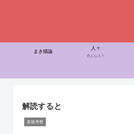
人々
まき猫論
色んな人々
解読すると
老後考察