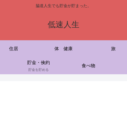
脇道人生でも貯金が貯まった。
低速人生
住居
体 健康
旅
貯金・倹約
食べ物
貯金を貯める