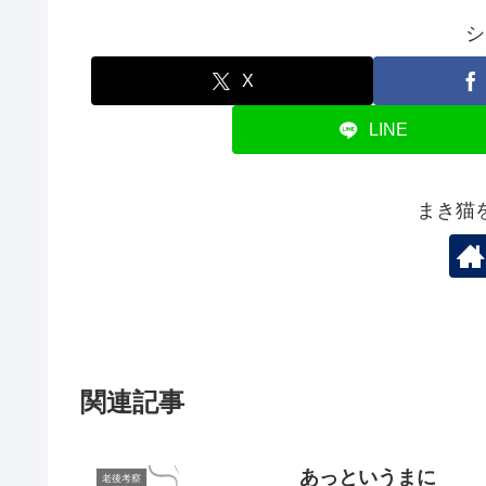
シ
X
LINE
まき猫
関連記事
あっというまに
老後考察