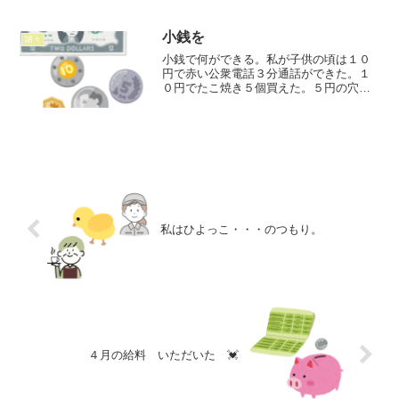
おもうけどね。 私ら５歳だったんだか
らおぼろげにしか記憶がない。Y子さんに
聞いたら 「一回行っ...
小銭を
諸々
小銭で何ができる。私が子供の頃は１０
円で赤い公衆電話３分通話ができた。１
０円でたこ焼き５個買えた。５円の穴の
ない物がお釣りに混じっていた。ギザギ
ザのついた１０円玉をギザじゅうといっ
て集めていた。スーパーにて私がスーパ
ーに入社した時はレジが自...
私はひよっこ・・・のつもり。
４月の給料 いただいた 💓