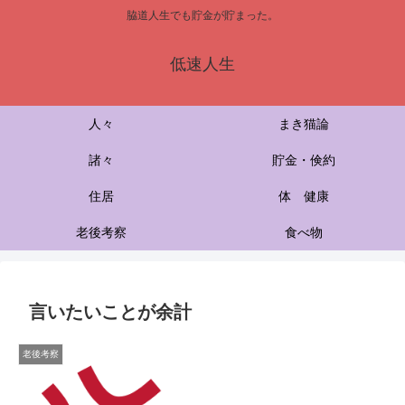
脇道人生でも貯金が貯まった。
低速人生
人々
まき猫論
諸々
貯金・倹約
住居
体 健康
老後考察
食べ物
言いたいことが余計
老後考察