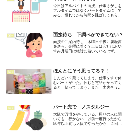
今日はアルバイトの面接。仕事さがしを
フルタイムではなくパートタイムにして
みる。慣れてから時間を延ばしてもらう
か（可能ならば）短時間の方が家の事で
きていいか 等失業給付は申請しないで
おこう。フルタイム探しはとりあえず停
止。今回はお寿司屋さんの...
面接待ち 下調べができてない？
諸々
面接のご案内待ち 木曜日午後に履歴書
を送る。金曜に着く？土日は会社はおや
すみ月曜日は絶対に着いているはず。開
封して朝から電話はかかってこないだろ
う担当者が昼ご飯を食べて気が向いたら
午後に連絡するはず・・・午後家にいる
ようにしよう。電話は横に...
ほんとにそう思ってる？！
諸々
しんどい？疑ってしまう。仕事をすぐ休
むパートがいた。休むと電話かかってく
ると 疑ってしまう。また 丈夫そうに
みえて体が弱い。すぐケガする。次の日
病院でなんて言われた？と聞いても 病
院にいってないという。休むほどしんど
かったんなら病院にいけよ...
パート先で ノスタルジー
諸々
大阪で万博をやっている。周りの人に聞
いても 行かない 以前一度行ったから
50年以上前も大阪でやったから ２回は
行かないという意見が多い。全然違うと