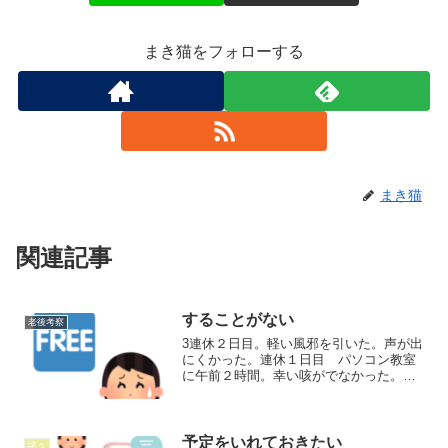
まき猫をフォローする
まき猫
関連記事
することがない
老後考察
3連休２日目。軽い風邪を引いた。声が出
にくかった。連休１日目 パソコン教室
に午前２時間。幸い咳がでなかった。家
に帰り ボーナス仕分け以外はずーっと
寝ていた。連休明けにまだ治ってないの
はまずい。２日目 母のケアマネージャ
ー面談があった ３月に...
予定をいれておきたい
諸々