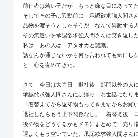
前任者は若い子だが もっと嫌な目にあって
そしてその子は異動前に 承認欲求強人間さ
品物を渡そうとしたそうだ。なんで異動する
その気遣いを承認欲求強人間さんは突き返し
私は あの人は アタオカと認識。
話なんか通じないから何を言われても気にし
と 心を宥めてきた。
さて 今日は大晦日 退社後 部門以外の人
承認欲求強人間さんには帰り お世話になり
「着替えてから返却物もってきますからお願
退社したらもう上下関係なし。 着替え後 
後の物をどうするかもメモにまとめて 売り
運よくもう空いていた。承認欲求強人間さん