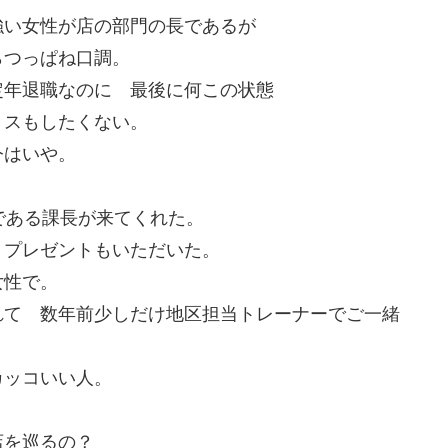
強い女性が店の部門の長であるが
らつっぱね口調。
定年退職なのに 最後に何この状態
ミスもしたくない。
今はいや。
である課長が来てくれた。
 プレゼントもいただいた。
女性で。
れて 数年前少しだけ地区担当トレーナーでご一緒
カッコいい人。
店を巡るの？