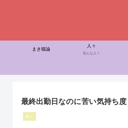
人々
まき猫論
色んな人々
最終出勤日なのに苦い気持ち度
諸々