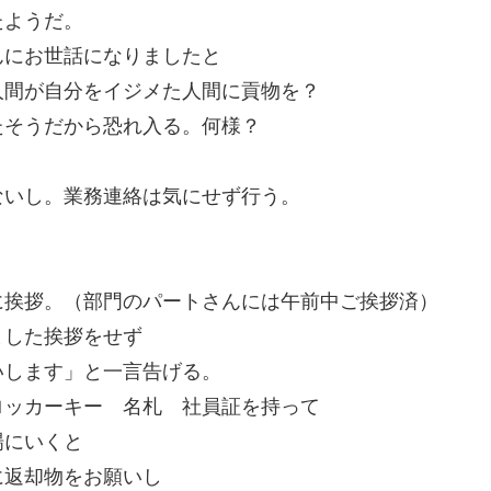
たようだ。
んにお世話になりましたと
人間が自分をイジメた人間に貢物を？
たそうだから恐れ入る。何様？
ないし。業務連絡は気にせず行う。
に挨拶。（部門のパートさんには午前中ご挨拶済）
ました挨拶をせず
いします」と一言告げる。
ロッカーキー 名札 社員証を持って
場にいくと
に返却物をお願いし