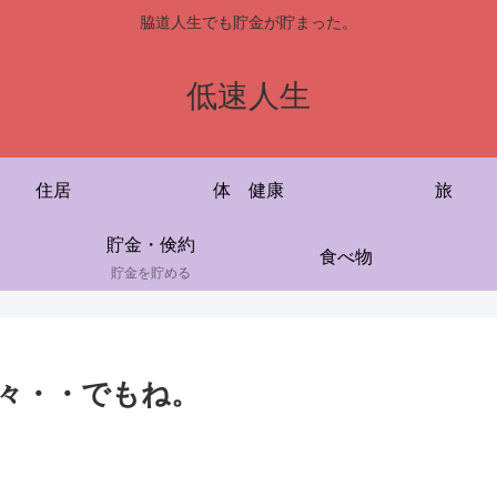
脇道人生でも貯金が貯まった。
低速人生
住居
体 健康
旅
貯金・倹約
食べ物
貯金を貯める
々・・でもね。