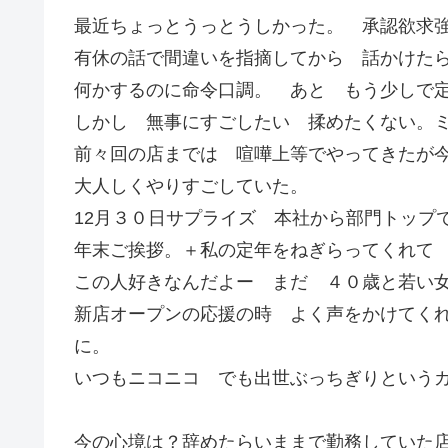
最近ちょっとうっとうしかった。 承認欲求
有休の話で間違いを指摘してから 話かけた
何かするのに命令口調。 あと もう少しで
しかし 無事にすごしたい 揉めたくない。
前々回の店までは 喧嘩上等でやってきたが
大人しくやりすごしていた。
12月３０日サプライズ 本社から部門トップ
年末ご挨拶。＋私の定年をねぎらってくれて
この人好きなんだよー まだ ４０歳と若い
新店オープンの応援の時 よく声をかけてく
に。
いつもニコニコ でも出世ぶっちぎりという
今の心境は？辞めたらいままで勤務していた