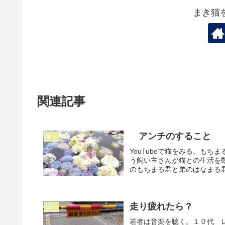
まき猫
関連記事
アンチのすること
諸々
YouTubeで猫をみる。も
う飼い主さんが猫との生活を
のもちまる君と弟のはなまる君
走り疲れたら？
諸々
若者は音楽を聴く。１０代 