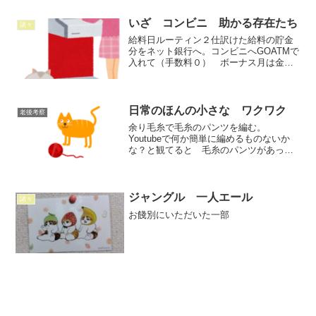
は農産バックヤードにある製氷機から持
ってきて置いていたが。まず...
いざ コンビニ 助かる存在たち
諸々
給料日ルーティン２仕訳けた給料の貯金
分をネット銀行へ。コンビニへGOATMで
入れて（手数料０） ボーナス月は金利
があがる。普段から金利がつかなくても
そこにいれといて金利のいい時に解約し
てまとめる。対面ではないので解約して
も悪いなと感じない。...
日常のほんの小さな ワクワク
老後考察
余り毛糸で毛糸のパンツを編む。
Youtubeで何か簡単に編めるものないか
な？と観てると 毛糸のパンツがあっ
た。若い女の子がそれを着て 外にでて
る。カラフルな物。編み方はかぎ針編み
で丸く編んでる。ウエストから始めて
腿の部分でおわる。股の部...
ジャングル 一人エール
諸々
お餞別にいただいた一部