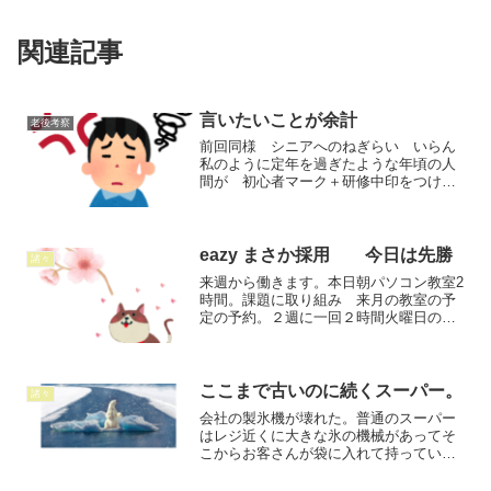
関連記事
言いたいことが余計
老後考察
前回同様 シニアへのねぎらい いらん
私のように定年を過ぎたような年頃の人
間が 初心者マーク＋研修中印をつけ働
いていると目立つらしく 又 全く知ら
ない客のジジイから 声がかかる「慣れ
ましたか？」ここで働くのは慣れたが知
らないこと、任せてもらっ...
eazy まさか採用 今日は先勝
諸々
来週から働きます。本日朝パソコン教室2
時間。課題に取り組み 来月の教室の予
定の予約。２週に一回２時間火曜日の予
約。終わって携帯をみたら 着信が０６
から始まってる固定電話から入ってる。
折り返してみると 昨日夕方 web面接
送ったお店から。採用...
ここまで古いのに続くスーパー。
諸々
会社の製氷機が壊れた。普通のスーパー
はレジ近くに大きな氷の機械があってそ
こからお客さんが袋に入れて持ってい
く。当店は小さい店で置いてない。クー
ラーボックスに電気が入るのを置いて氷