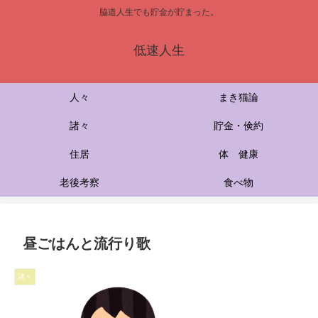
脇道人生でも貯金が貯まった。
低速人生
人々
まき猫論
諸々
貯金・倹約
住居
体 健康
老後考察
食べ物
昼ごはんと流行り歌
諸々